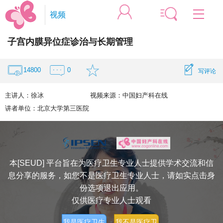
视频
子宫内膜异位症诊治与长期管理
专家微访谈
妇科微创
生殖内分泌
妇科盆底
妇科感染
14800
0
写评论
宫颈疾病
妇科肿瘤
围产医学
妇幼健康
主讲人：
徐冰
视频来源：
中国妇产科在线
中医妇科
讲者单位：
北京大学第三医院
手术微视频
妇科盆底
妇科微创
宫颈疾病
妇科肿瘤
围产医学
本[SEUD] 平台旨在为医疗卫生专业人士提供学术交流和信
息分享的服务，如您不是医疗卫生专业人士，请如实点击身
会议微视频
妇科盆底
妇科微创
份选项退出应用。
妇科感染
宫颈疾病
仅供医疗专业人士观看
妇科肿瘤
围产医学
我是医疗卫生
我不是医疗卫
妇幼健康
生殖内分泌