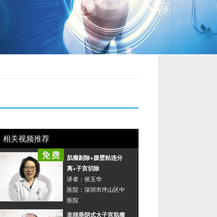
当前评论：
undefined
条
我要评论
收藏
相关视频推荐
肌瘤剔除+腹壁粘连分
离+子宫切除
讲者：
侯玉华
医院：
深圳市坪山区中
医院
非脱垂阴式大子宫肌瘤