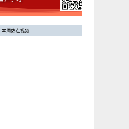
冷刀锥切术
讲者：
冯力民
医院：
首都医科大学附
属北京天坛医院
本周热点视频
密封充气式取物袋
讲者：
周克水
医院：
桓台县妇幼保健
院
子宫内膜癌腹腔镜下全
面分期手术
讲者：
向阳
医院：
北京协和医院
透明细胞癌分离尿管
讲者：
米 鑫
医院：
北京儿童医院顺
义妇儿医院北京顺义区