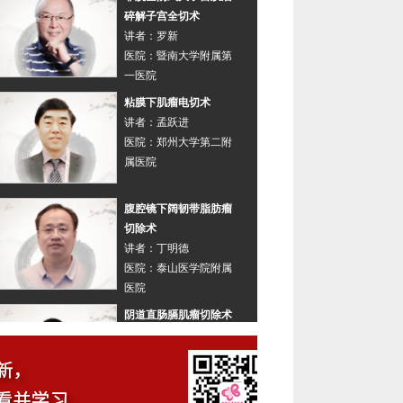
碎解子宫全切术
讲者：
罗新
医院：
暨南大学附属第
一医院
粘膜下肌瘤电切术
讲者：
孟跃进
医院：
郑州大学第二附
属医院
腹腔镜下阔韧带脂肪瘤
切除术
讲者：
丁明德
医院：
泰山医学院附属
医院
阴道直肠膈肌瘤切除术
讲者：
陈雄
医院：
上海市第一人民
医院宝山分院